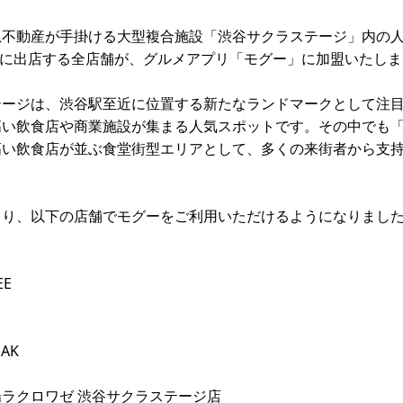
急不動産が手掛ける大型複合施設「渋谷サクラステージ」内の
に出店する全店舗が、グルメアプリ「モグー」に加盟いたしま
テージは、渋谷駅至近に位置する新たなランドマークとして注
い飲食店や商業施設が集まる人気スポットです。その中でも「By 
高い飲食店が並ぶ食堂街型エリアとして、多くの来街者から支
より、以下の店舗でモグーをご利用いただけるようになりまし
ウ
EE
EAK
ラクロワゼ 渋谷サクラステージ店