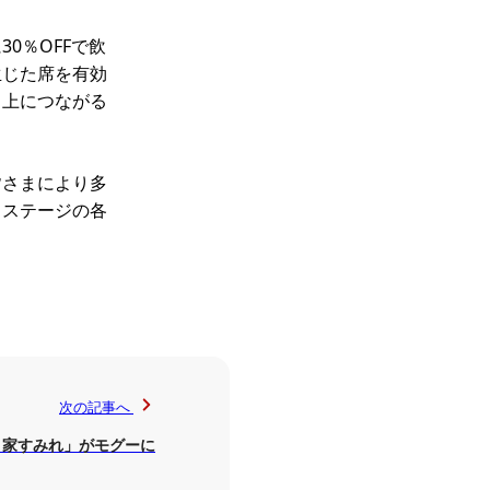
0％OFFで飲
生じた席を有効
向上につながる
皆さまにより多
ラステージの各
次の記事へ
り家すみれ」がモグーに