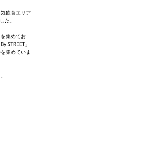
人気飲食エリア
した。
目を集めてお
STREET」
持を集めていま
た。