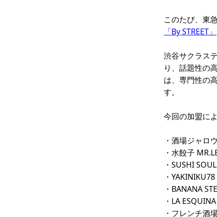
このたび、東
「By STREET」
渋谷サクラス
り、話題性の高
は、専門性の
す。
今回の加盟に
・酒場ジャロ
・水餃子 MR.L
・SUSHI SOUL
・YAKINIKU78
・BANANA ST
・LA ESQUINA
・フレンチ酒場